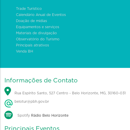
Trade Turístico
Calendário Anual de Eventos
Doação de mídias
Equipamentos e serviços
Materiais de divulgação
Observatório do Turismo
Principais atrativos
Venda BH
Informações de Contato
Rua Espírito Santo, 527 Centro - Belo Horizonte, MG, 30160-031
belotur@pbh.gov.br
Spotify
Rádio Belo Horizonte
Principais Eventos