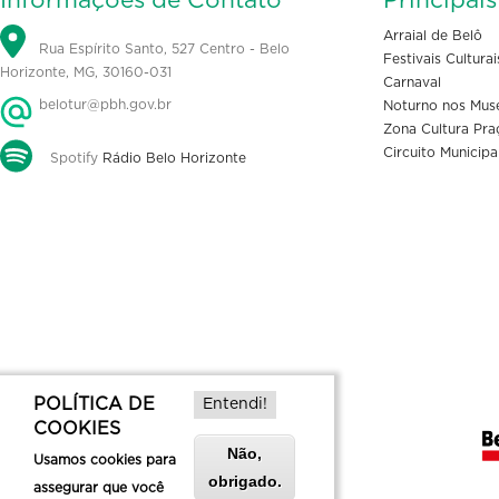
Informações de Contato
Principai
Arraial de Belô
Rua Espírito Santo, 527 Centro - Belo
Festivais Culturai
Horizonte, MG, 30160-031
Carnaval
belotur@pbh.gov.br
Noturno nos Mus
Zona Cultura Pra
Circuito Municipa
Spotify
Rádio Belo Horizonte
POLÍTICA DE
Entendi!
COOKIES
Não,
Usamos cookies para
obrigado.
assegurar que você