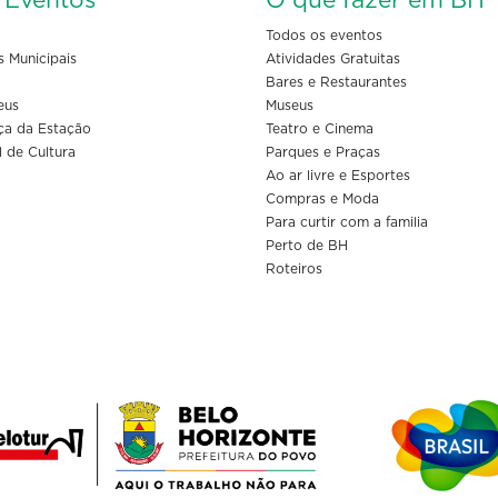
s Eventos
O que fazer em BH
Todos os eventos
s Municipais
Atividades Gratuitas
Bares e Restaurantes
eus
Museus
ça da Estação
Teatro e Cinema
l de Cultura
Parques e Praças
Ao ar livre e Esportes
Compras e Moda
Para curtir com a familia
Perto de BH
Roteiros