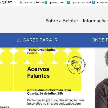
R
DE
PT
Ir para o conteúdo
1
Ir para o menu
2
Ir para o rodapé
3
Ir para o
ES
Sobre a Belotur
Informações
Menu
second
LUGARES PARA IR
ONDE 