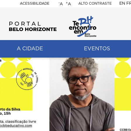
-
+
EN
F
ACESSIBILIDADE
ALTO CONTRASTE
A
A
PORTAL
BELO
HORIZONTE
A CIDADE
EVENTOS
ação
pal