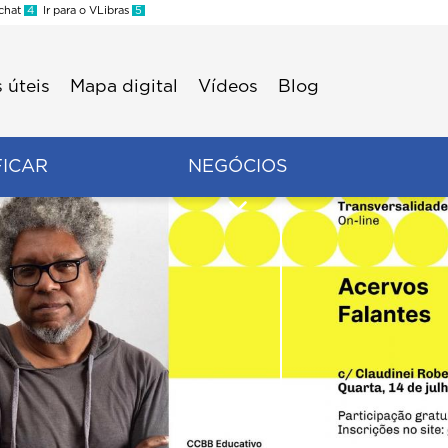
 chat
4
Ir para o VLibras
5
 úteis
Mapa digital
Vídeos
Blog
FICAR
NEGÓCIOS