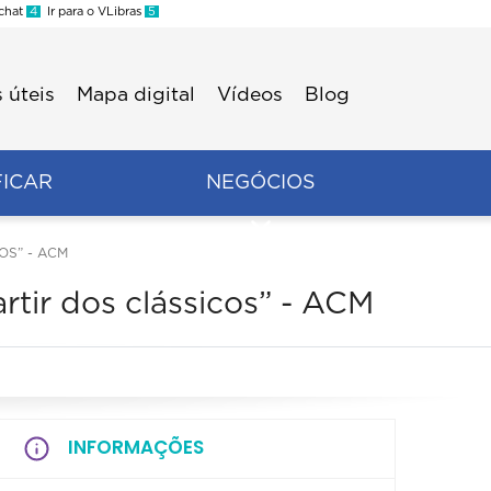
 chat
4
Ir para o VLibras
5
 úteis
Mapa digital
Vídeos
Blog
FICAR
NEGÓCIOS
OS” - ACM
artir dos clássicos” - ACM
INFORMAÇÕES