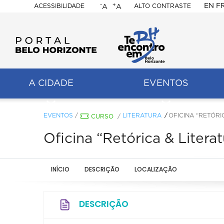
-
+
EN
F
ACESSIBILIDADE
ALTO CONTRASTE
A
A
PORTAL
BELO
HORIZONTE
A CIDADE
EVENTOS
ação
pal
EVENTOS
/
LITERATURA
OFICINA “RETÓRI
CURSO
/
Oficina “Retórica & Litera
INÍCIO
DESCRIÇÃO
LOCALIZAÇÃO
DESCRIÇÃO