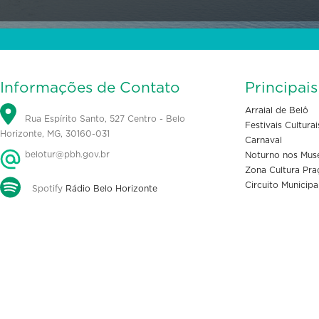
Informações de Contato
Principai
Arraial de Belô
Rua Espírito Santo, 527 Centro - Belo
Festivais Culturai
Horizonte, MG, 30160-031
Carnaval
belotur@pbh.gov.br
Noturno nos Mus
Zona Cultura Pra
Circuito Municipa
Spotify
Rádio Belo Horizonte