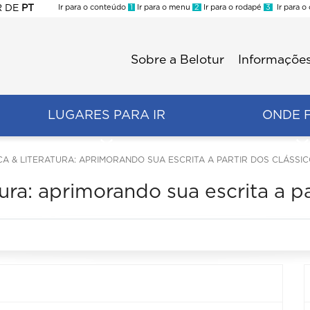
R
DE
PT
Ir para o conteúdo
1
Ir para o menu
2
Ir para o rodapé
3
Ir para o
ES
Sobre a Belotur
Informações
Menu
second
LUGARES PARA IR
ONDE 
CA & LITERATURA: APRIMORANDO SUA ESCRITA A PARTIR DOS CLÁSSIC
tura: aprimorando sua escrita a p