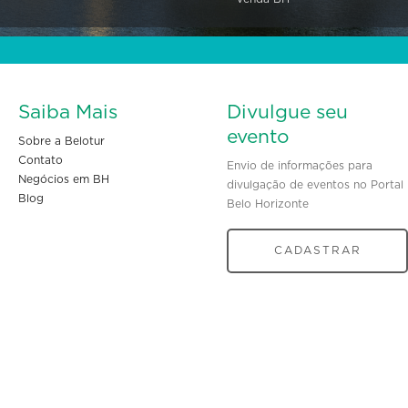
Saiba Mais
Divulgue seu
evento
Sobre a Belotur
Contato
Envio de informações para
Negócios em BH
divulgação de eventos no Portal
Blog
Belo Horizonte
CADASTRAR