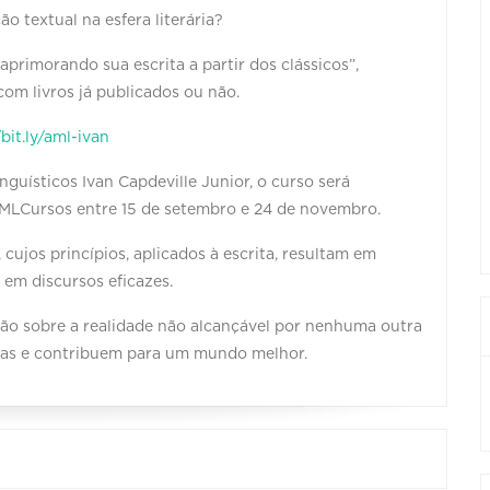
o textual na esfera literária?
 aprimorando sua escrita a partir dos clássicos”,
 com livros já publicados ou não. ⠀
/bit.ly/aml-ivan
guísticos Ivan Capdeville Junior, o curso será
AMLCursos entre 15 de setembro e 24 de novembro.
 cujos princípios, aplicados à escrita, resultam em
 em discursos eficazes.
são sobre a realidade não alcançável por nenhuma outra
das e contribuem para um mundo melhor. ⠀