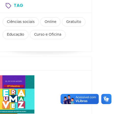
TAG
Ciências sociais
Online
Gratuito
Educação
Curso e Oficina
Espetáculo:
FORM
Isidoro -
CONG
Um Negro
O DE
de Quilate
ESPO
FITNE
29/08/2026 até