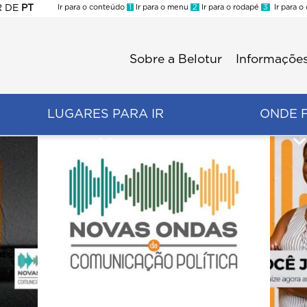
R
DE
PT
Ir para o conteúdo
1
Ir para o menu
2
Ir para o rodapé
3
Ir para o
ES
Sobre a Belotur
Informações
Menu
second
LUGARES PARA IR
ONDE 