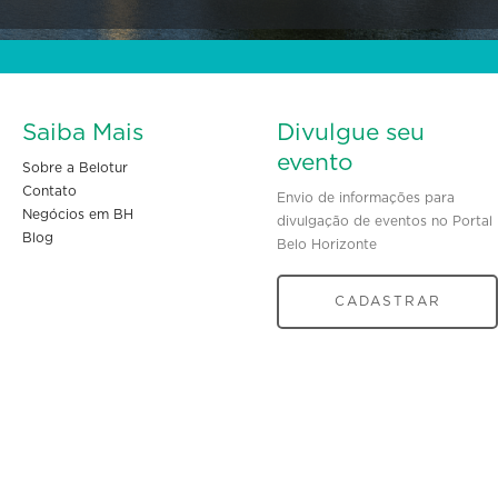
Saiba Mais
Divulgue seu
evento
Sobre a Belotur
Contato
Envio de informações para
Negócios em BH
divulgação de eventos no Portal
Blog
Belo Horizonte
CADASTRAR