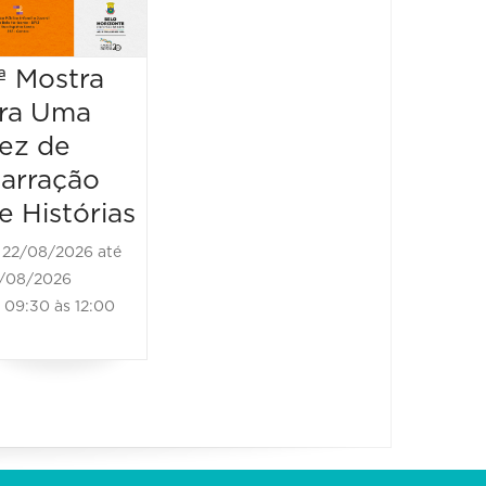
LAZE
30/08/2026
19:00 às 20:00
25/10/2
ª Mostra
26/10/202
ra Uma
16:00 às
ez de
arração
e Histórias
22/08/2026 até
/08/2026
09:30 às 12:00