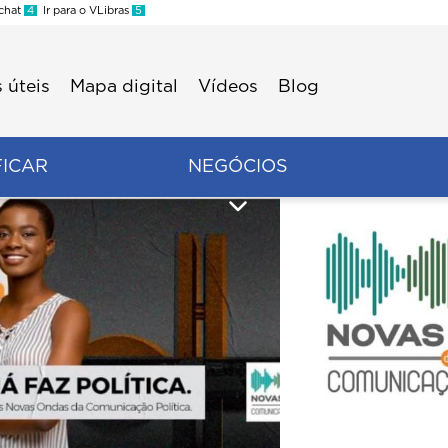
 chat
4
Ir para o VLibras
5
 úteis
Mapa digital
Vídeos
Blog
FICAR
NEGÓCIOS