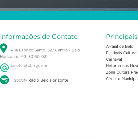
Informações de Contato
Principai
Arraial de Belô
Rua Espírito Santo, 527 Centro - Belo
Festivais Culturai
Horizonte, MG, 30160-031
Carnaval
belotur@pbh.gov.br
Noturno nos Mus
Zona Cultura Pra
Circuito Municipa
Spotify
Rádio Belo Horizonte