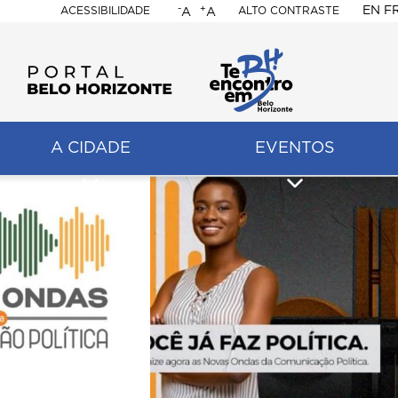
-
+
EN
F
ACESSIBILIDADE
ALTO CONTRASTE
A
A
PORTAL
BELO
HORIZONTE
A CIDADE
EVENTOS
ação
pal