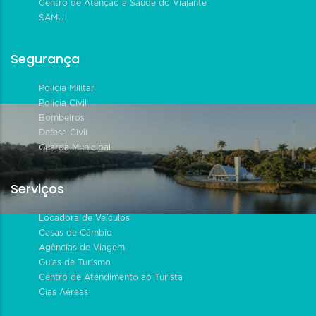
Centro de Atenção à Saúde do Viajante
SAMU
Segurança
Polícia Militar
Polícia Civil
Bombeiros
Defesa Civil
Guarda Municipal
Serviços
Locadora de Veículos
Casas de Câmbio
Agências de Viagem
Guias de Turismo
Centro de Atendimento ao Turista
Cias Aéreas