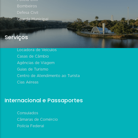
Bombeiros
Defesa Civil
Guarda Municipal
Serviços
Locadora de Veículos
Casas de Câmbio
Agências de Viagem
Guias de Turismo
Centro de Atendimento ao Turista
Cias Aéreas
Internacional e Passaportes
Consulados
Câmaras de Comércio
Polícia Federal