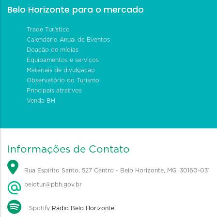
Belo Horizonte para o mercado
Trade Turístico
Calendário Anual de Eventos
Doação de mídias
Equipamentos e serviços
Materiais de divulgação
Observatório do Turismo
Principais atrativos
Venda BH
Informações de Contato
Rua Espírito Santo, 527 Centro - Belo Horizonte, MG, 30160-031
belotur@pbh.gov.br
Spotify
Rádio Belo Horizonte