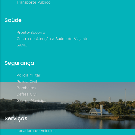
Transporte Público
Saúde
Pronto-Socorro
Centro de Atenção à Saúde do Viajante
SAMU
Segurança
Polícia Militar
Polícia Civil
Bombeiros
Defesa Civil
Guarda Municipal
Serviços
Locadora de Veículos