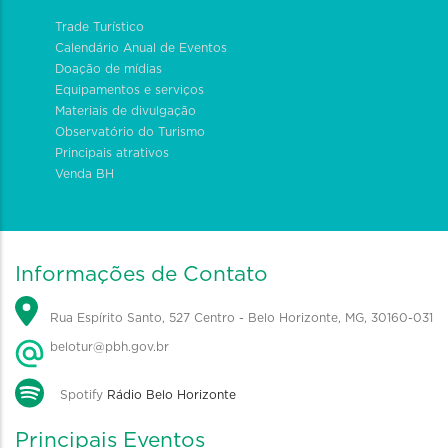
Trade Turístico
Calendário Anual de Eventos
Doação de mídias
Equipamentos e serviços
Materiais de divulgação
Observatório do Turismo
Principais atrativos
Venda BH
Informações de Contato
Rua Espírito Santo, 527 Centro - Belo Horizonte, MG, 30160-031
belotur@pbh.gov.br
Spotify
Rádio Belo Horizonte
Principais Eventos