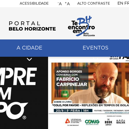
-
+
EN
F
ACESSIBILIDADE
ALTO CONTRASTE
A
A
PORTAL
BELO
HORIZONTE
A CIDADE
EVENTOS
ação
pal