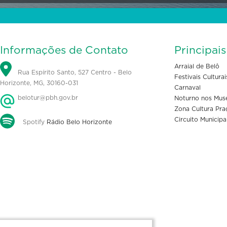
Informações de Contato
Principai
Arraial de Belô
Rua Espírito Santo, 527 Centro - Belo
Festivais Culturai
Horizonte, MG, 30160-031
Carnaval
belotur@pbh.gov.br
Noturno nos Mus
Zona Cultura Pra
Circuito Municipa
Spotify
Rádio Belo Horizonte