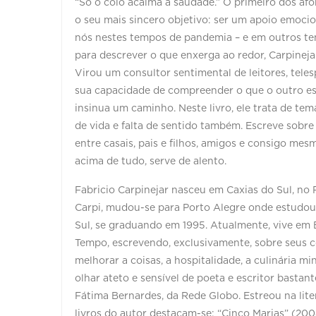
“Só o colo acalma a saudade.” O primeiro dos afo
o seu mais sincero objetivo: ser um apoio emoci
nós nestes tempos de pandemia – e em outros te
para descrever o que enxerga ao redor, Carpineja
Virou um consultor sentimental de leitores, tele
sua capacidade de compreender o que o outro es
insinua um caminho. Neste livro, ele trata de te
de vida e falta de sentido também. Escreve sobre
entre casais, pais e filhos, amigos e consigo mes
acima de tudo, serve de alento.
Fabricio Carpinejar nasceu em Caxias do Sul, no 
Carpi, mudou-se para Porto Alegre onde estudou
Sul, se graduando em 1995. Atualmente, vive em 
Tempo, escrevendo, exclusivamente, sobre seus cos
melhorar a coisas, a hospitalidade, a culinária m
olhar ateto e sensível de poeta e escritor basta
Fátima Bernardes, da Rede Globo. Estreou na lite
livros do autor destacam-se: “Cinco Marias” (20