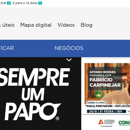
 chat
4
Ir para o VLibras
5
 úteis
Mapa digital
Vídeos
Blog
FICAR
NEGÓCIOS