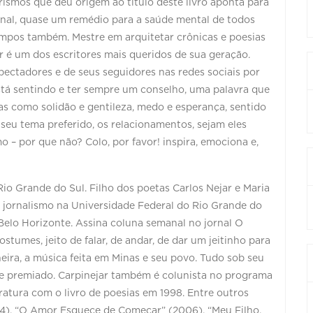
rismos que deu origem ao título deste livro aponta para
onal, quase um remédio para a saúde mental de todos
mpos também. Mestre em arquitetar crônicas e poesias
r é um dos escritores mais queridos de sua geração.
spectadores e de seus seguidores nas redes sociais por
tá sentindo e ter sempre um conselho, uma palavra que
mas como solidão e gentileza, medo e esperança, sentido
 seu tema preferido, os relacionamentos, sejam eles
mo – por que não? Colo, por favor! inspira, emociona e,
Rio Grande do Sul. Filho dos poetas Carlos Nejar e Maria
 jornalismo na Universidade Federal do Rio Grande do
Belo Horizonte. Assina coluna semanal no jornal O
tumes, jeito de falar, de andar, de dar um jeitinho para
ineira, a música feita em Minas e seu povo. Tudo sob seu
nte premiado. Carpinejar também é colunista no programa
ratura com o livro de poesias em 1998. Entre outros
04), “O Amor Esquece de Começar” (2006), “Meu Filho,