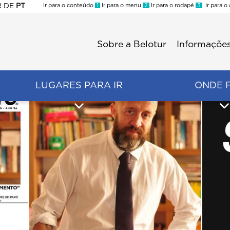
R
DE
PT
Ir para o conteúdo
1
Ir para o menu
2
Ir para o rodapé
3
Ir para o
ES
Sobre a Belotur
Informações
Menu
second
LUGARES PARA IR
ONDE 