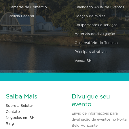
Câmaras de Comércio
Calendário Anual de Eventos
Polícia Federal
Doação de mídias
Equipamentos e serviços
Materiais de divulgação
Observatório do Turismo
Principais atrativos
Venda BH
Saiba Mais
Divulgue seu
evento
Sobre a Belotur
Contato
Envio de informações para
Negócios em BH
divulgação de eventos no Portal
Blog
Belo Horizonte