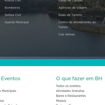
Polícia Civil
Casas de Câmbio
Bombeiros
Agências de Viagem
Defesa Civil
Guias de Turismo
Guarda Municipal
Centro de Atendimento ao
Turista
Cias Aéreas
s Eventos
O que fazer em BH
Todos os eventos
s Municipais
Atividades Gratuitas
Bares e Restaurantes
eus
Museus