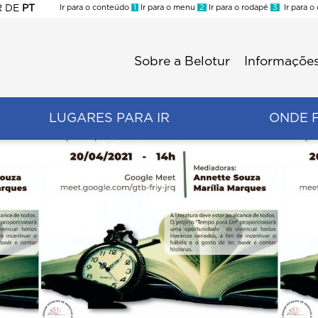
R
DE
PT
Ir para o conteúdo
1
Ir para o menu
2
Ir para o rodapé
3
Ir para o
ES
Sobre a Belotur
Informações
Menu
second
LUGARES PARA IR
ONDE 