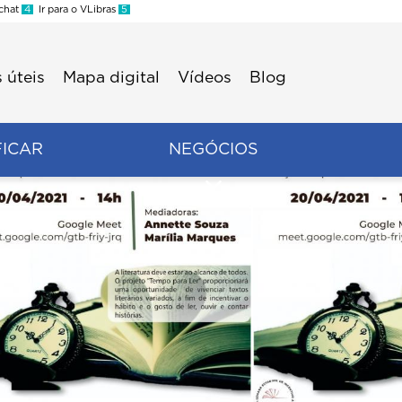
 chat
4
Ir para o VLibras
5
 úteis
Mapa digital
Vídeos
Blog
FICAR
NEGÓCIOS