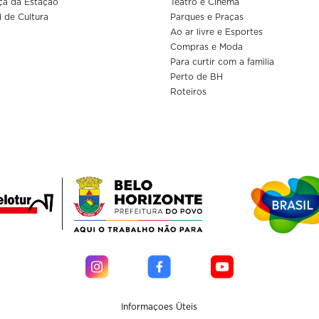
ça da Estação
Teatro e Cinema
l de Cultura
Parques e Praças
Ao ar livre e Esportes
Compras e Moda
Para curtir com a familia
Perto de BH
Roteiros
Informaçoes Üteis