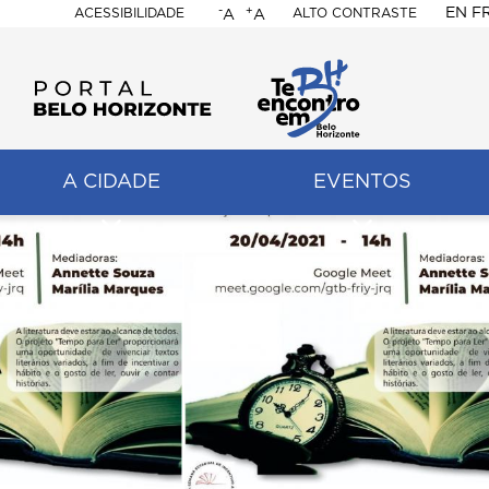
-
+
EN
F
ACESSIBILIDADE
ALTO CONTRASTE
A
A
PORTAL
BELO
HORIZONTE
A CIDADE
EVENTOS
ação
pal