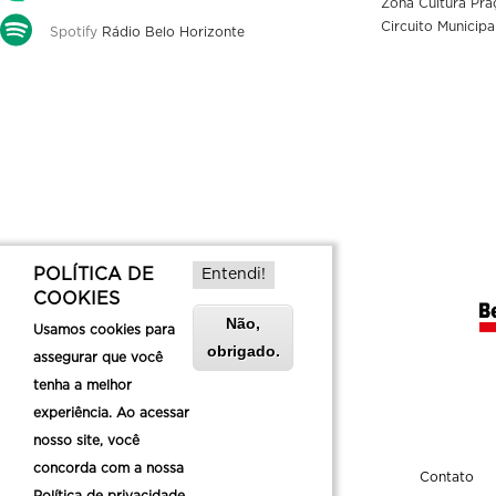
Zona Cultura Pra
Circuito Municipa
Spotify
Rádio Belo Horizonte
POLÍTICA DE
Entendi!
COOKIES
Não,
Usamos cookies para
obrigado.
assegurar que você
tenha a melhor
experiência. Ao acessar
nosso site, você
concorda com a nossa
Sobre a Belotur
Contato