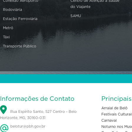
Conexão Aeroporto
Centro de Atenção à Saúde
do Viajante
Rodoviária
SAMU
Estação Ferroviária
Metrô
Táxi
Transporte Público
Informações de Contato
Principai
Arraial de Belô
Rua Espírito Santo, 527 Centro - Belo
Festivais Culturai
Horizonte, MG, 30160-031
Carnaval
belotur@pbh.gov.br
Noturno nos Mus