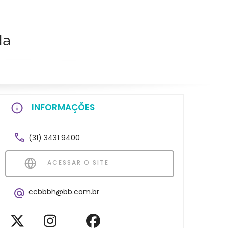
da
INFORMAÇÕES
(31) 3431 9400
ACESSAR O SITE
ccbbbh@bb.com.br