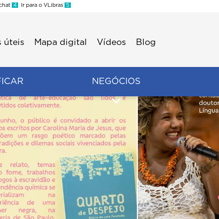
 chat
4
Ir para o VLibras
5
 úteis
Mapa digital
Vídeos
Blog
FICAR
NEGÓCIOS