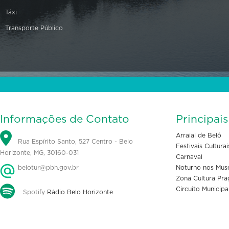
Táxi
Transporte Público
Informações de Contato
Principai
Arraial de Belô
Rua Espírito Santo, 527 Centro - Belo
Festivais Culturai
Horizonte, MG, 30160-031
Carnaval
belotur@pbh.gov.br
Noturno nos Mus
Zona Cultura Pra
Circuito Municipa
Spotify
Rádio Belo Horizonte