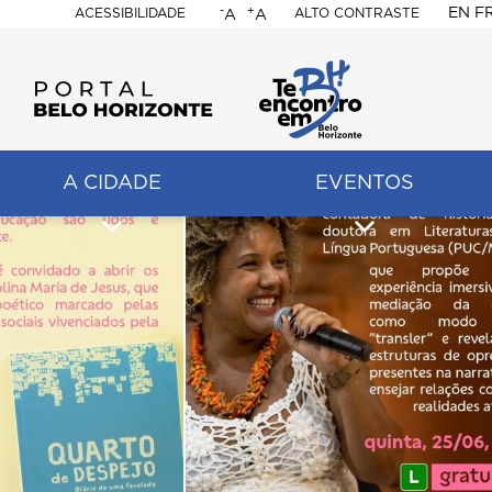
-
+
EN
F
ACESSIBILIDADE
ALTO CONTRASTE
A
A
PORTAL
BELO
HORIZONTE
A CIDADE
EVENTOS
ação
pal