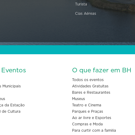
Turista
Cias Aéreas
s Eventos
O que fazer em BH
Todos os eventos
s Municipais
Atividades Gratuitas
Bares e Restaurantes
eus
Museus
ça da Estação
Teatro e Cinema
l de Cultura
Parques e Praças
Ao ar livre e Esportes
Compras e Moda
Para curtir com a familia