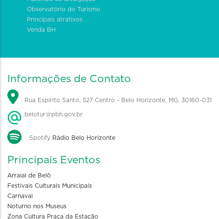
Observatório do Turismo
Principais atrativos
Venda BH
Informações de Contato
Rua Espírito Santo, 527 Centro - Belo Horizonte, MG, 30160-031
belotur@pbh.gov.br
Spotify
Rádio Belo Horizonte
Principais Eventos
Arraial de Belô
Festivais Culturais Municipais
Carnaval
Noturno nos Museus
Zona Cultura Praça da Estação