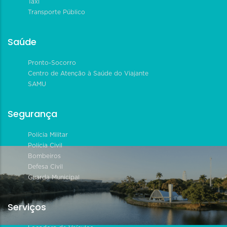
Táxi
Transporte Público
Saúde
Pronto-Socorro
Centro de Atenção à Saúde do Viajante
SAMU
Segurança
Polícia Militar
Polícia Civil
Bombeiros
Defesa Civil
Guarda Municipal
Serviços