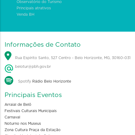
Observatório do Turismo
Principais atrativos
Venda BH
Informações de Contato
Rua Espírito Santo, 527 Centro - Belo Horizonte, MG, 30160-031
belotur@pbh.gov.br
Spotify
Rádio Belo Horizonte
Principais Eventos
Arraial de Belô
Festivais Culturais Municipais
Carnaval
Noturno nos Museus
Zona Cultura Praça da Estação