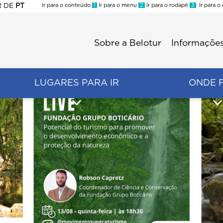
R
DE
PT
Ir para o conteúdo
1
Ir para o menu
2
Ir para o rodapé
3
Ir para o
ES
Sobre a Belotur
Informações
Menu
second
LUGARES PARA IR
ONDE 