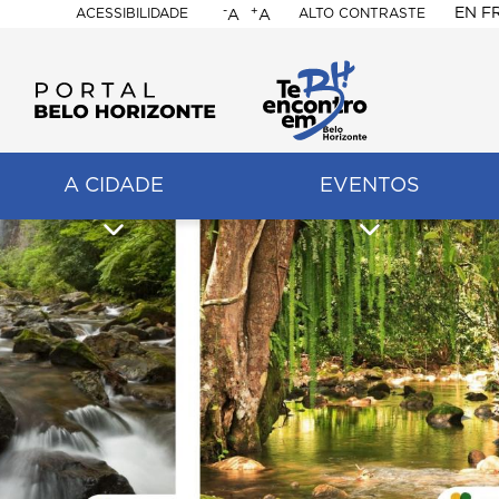
-
+
EN
F
ACESSIBILIDADE
ALTO CONTRASTE
A
A
PORTAL
BELO
HORIZONTE
A CIDADE
EVENTOS
ação
pal