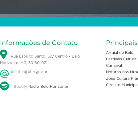
Informações de Contato
Principai
Arraial de Belô
Rua Espírito Santo, 527 Centro - Belo
Festivais Culturai
Horizonte, MG, 30160-031
Carnaval
belotur@pbh.gov.br
Noturno nos Mus
Zona Cultura Pra
Circuito Municipa
Spotify
Rádio Belo Horizonte