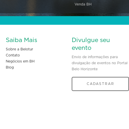
Venda BH
Saiba Mais
Divulgue seu
evento
Sobre a Belotur
Contato
Envio de informações para
Negócios em BH
divulgação de eventos no Portal
Blog
Belo Horizonte
CADASTRAR