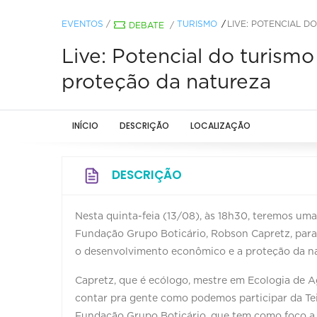
EVENTOS
/
TURISMO
LIVE: POTENCIAL 
DEBATE
/
Live: Potencial do turis
proteção da natureza
INÍCIO
DESCRIÇÃO
LOCALIZAÇÃO
DESCRIÇÃO
Nesta quinta-feia (13/08), às 18h30, teremos um
Fundação Grupo Boticário, Robson Capretz, para
o desenvolvimento econômico e a proteção da na
Capretz, que é ecólogo, mestre em Ecologia de A
contar pra gente como podemos participar da Tei
Fundação Grupo Boticário, que tem como foco a 