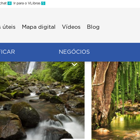
 chat
4
Ir para o VLibras
5
 úteis
Mapa digital
Vídeos
Blog
FICAR
NEGÓCIOS