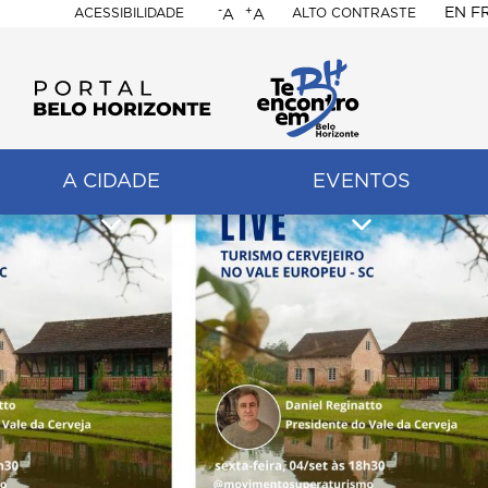
-
+
EN
F
ACESSIBILIDADE
ALTO CONTRASTE
A
A
PORTAL
BELO
HORIZONTE
A CIDADE
EVENTOS
ação
pal