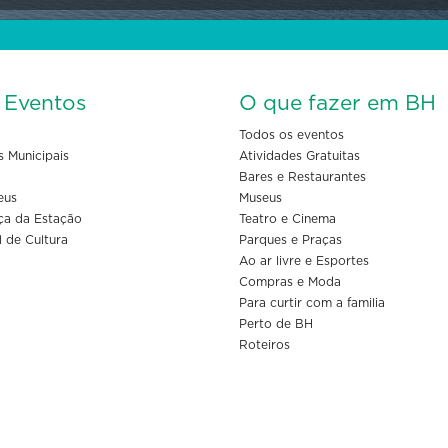
s Eventos
O que fazer em BH
Todos os eventos
s Municipais
Atividades Gratuitas
Bares e Restaurantes
eus
Museus
ça da Estação
Teatro e Cinema
l de Cultura
Parques e Praças
Ao ar livre e Esportes
Compras e Moda
Para curtir com a familia
Perto de BH
Roteiros