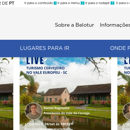
R
DE
PT
Ir para o conteúdo
1
Ir para o menu
2
Ir para o rodapé
3
Ir para o
ES
Sobre a Belotur
Informações
Menu
second
LUGARES PARA IR
ONDE 