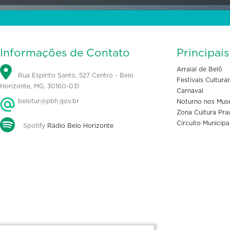
Informações de Contato
Principai
Arraial de Belô
Rua Espírito Santo, 527 Centro - Belo
Festivais Culturai
Horizonte, MG, 30160-031
Carnaval
belotur@pbh.gov.br
Noturno nos Mus
Zona Cultura Pra
Circuito Municipa
Spotify
Rádio Belo Horizonte