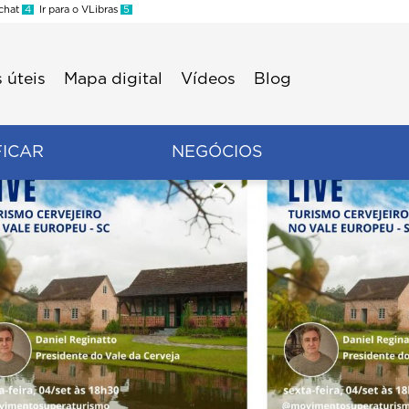
 chat
4
Ir para o VLibras
5
 úteis
Mapa digital
Vídeos
Blog
FICAR
NEGÓCIOS