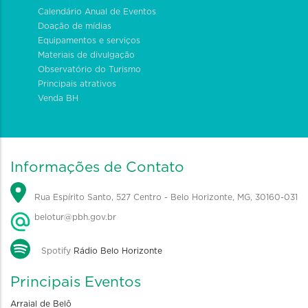
Calendário Anual de Eventos
Doação de mídias
Equipamentos e serviços
Materiais de divulgação
Observatório do Turismo
Principais atrativos
Venda BH
Informações de Contato
Rua Espírito Santo, 527 Centro - Belo Horizonte, MG, 30160-031
belotur@pbh.gov.br
Spotify
Rádio Belo Horizonte
Principais Eventos
Arraial de Belô