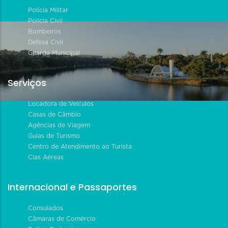
Polícia Militar
Polícia Civil
Bombeiros
Defesa Civil
Guarda Municipal
Serviços
Locadora de Veículos
Casas de Câmbio
Agências de Viagem
Guias de Turismo
Centro de Atendimento ao Turista
Cias Aéreas
Internacional e Passaportes
Consulados
Câmaras de Comércio