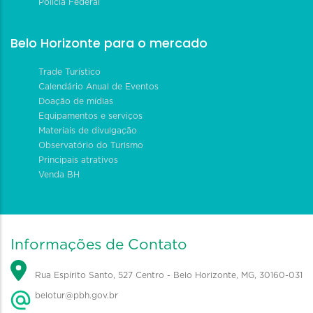
Polícia Federal
Belo Horizonte para o mercado
Trade Turístico
Calendário Anual de Eventos
Doação de mídias
Equipamentos e serviços
Materiais de divulgação
Observatório do Turismo
Principais atrativos
Venda BH
Informações de Contato
Rua Espírito Santo, 527 Centro - Belo Horizonte, MG, 30160-031
belotur@pbh.gov.br