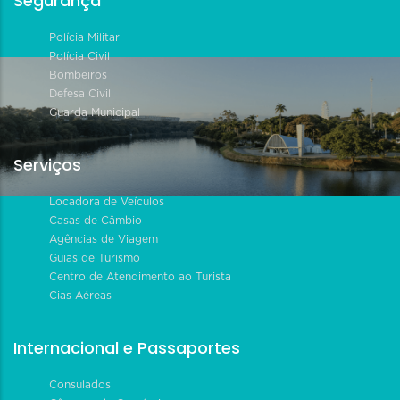
Segurança
Polícia Militar
Polícia Civil
Bombeiros
Defesa Civil
Guarda Municipal
Serviços
Locadora de Veículos
Casas de Câmbio
Agências de Viagem
Guias de Turismo
Centro de Atendimento ao Turista
Cias Aéreas
Internacional e Passaportes
Consulados