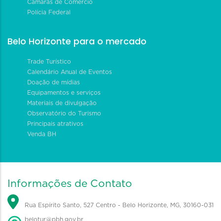
Câmaras de Comércio
Polícia Federal
Belo Horizonte para o mercado
Trade Turístico
Calendário Anual de Eventos
Doação de mídias
Equipamentos e serviços
Materiais de divulgação
Observatório do Turismo
Principais atrativos
Venda BH
Informações de Contato
Rua Espírito Santo, 527 Centro - Belo Horizonte, MG, 30160-031
belotur@pbh.gov.br