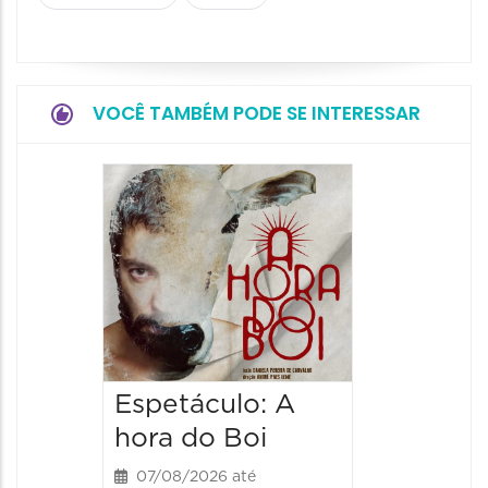
VOCÊ TAMBÉM PODE SE INTERESSAR
Espetá
Obsce
Senhor
Paixão
Hilda H
07/08/20
07/08/202
Espetáculo: A
20:00 às
hora do Boi
07/08/2026 até