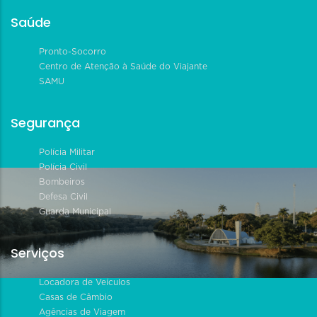
Saúde
Pronto-Socorro
Centro de Atenção à Saúde do Viajante
SAMU
Segurança
Polícia Militar
Polícia Civil
Bombeiros
Defesa Civil
Guarda Municipal
Serviços
Locadora de Veículos
Casas de Câmbio
Agências de Viagem