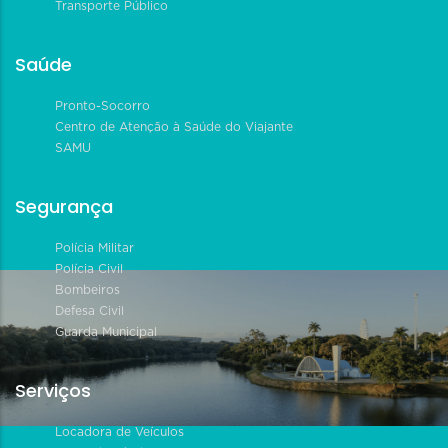
Transporte Público
Saúde
Pronto-Socorro
Centro de Atenção à Saúde do Viajante
SAMU
Segurança
Polícia Militar
Polícia Civil
Bombeiros
Defesa Civil
Guarda Municipal
Serviços
Locadora de Veículos