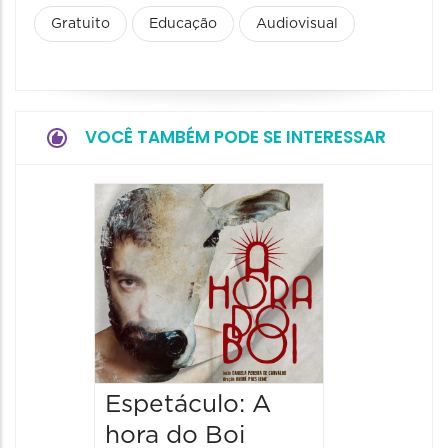
Gratuito
Educação
Audiovisual
VOCÊ TAMBÉM PODE SE INTERESSAR
Espetá
Obsce
Senhor
Paixão
Hilda H
07/08/20
07/08/202
Espetáculo: A
20:00 às
hora do Boi