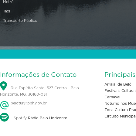
Metrô
Táxi
Transporte Público
Informações de Contato
Principai
Arraial de Belô
Rua Espírito Santo, 527 Centro - Belo
Festivais Culturai
Horizonte, MG, 30160-031
Carnaval
belotur@pbh.gov.br
Noturno nos Mus
Zona Cultura Pra
Circuito Municipa
Spotify
Rádio Belo Horizonte