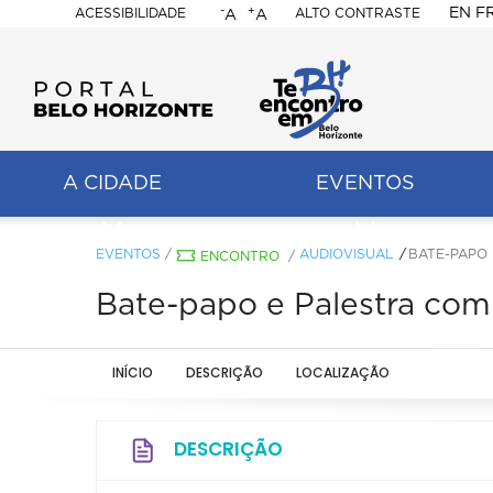
-
+
EN
F
ACESSIBILIDADE
ALTO CONTRASTE
A
A
PORTAL
BELO
HORIZONTE
A CIDADE
EVENTOS
ação
pal
EVENTOS
/
AUDIOVISUAL
BATE-PAPO 
ENCONTRO
/
Bate-papo e Palestra com K
INÍCIO
DESCRIÇÃO
LOCALIZAÇÃO
DESCRIÇÃO