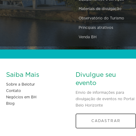
Materiais de divulgação
Observatório do Turismo
Principais atrativos
Venda BH
Saiba Mais
Divulgue seu
evento
Sobre a Belotur
Contato
Envio de informações para
Negócios em BH
divulgação de eventos no Portal
Blog
Belo Horizonte
CADASTRAR