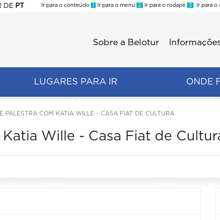
R
DE
PT
Ir para o conteúdo
1
Ir para o menu
2
Ir para o rodapé
3
Ir para o
ES
Sobre a Belotur
Informações
Menu
second
LUGARES PARA IR
ONDE 
E PALESTRA COM KATIA WILLE - CASA FIAT DE CULTURA
atia Wille - Casa Fiat de Cultur