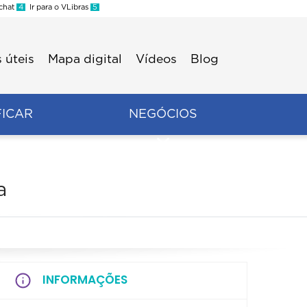
 chat
4
Ir para o VLibras
5
 úteis
Mapa digital
Vídeos
Blog
FICAR
NEGÓCIOS
a
INFORMAÇÕES