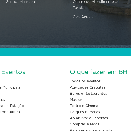
Guarda Municipal
Centro de Atendimento ao
Turista
Cias Aéreas
s Eventos
O que fazer em BH
Todos os eventos
s Municipais
Atividades Gratuitas
Bares e Restaurantes
eus
Museus
ça da Estação
Teatro e Cinema
l de Cultura
Parques e Praças
Ao ar livre e Esportes
Compras e Moda
Para curtir com a familia