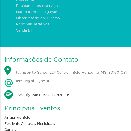
Equipamentos e serviços
Materiais de divulgação
Observatório do Turismo
Principais atrativos
Venda BH
Informações de Contato
Rua Espírito Santo, 527 Centro - Belo Horizonte, MG, 30160-031
belotur@pbh.gov.br
Spotify
Rádio Belo Horizonte
Principais Eventos
Arraial de Belô
Festivais Culturais Municipais
Carnaval