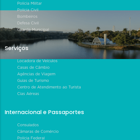
Polícia Militar
Polícia Civil
Bombeiros
Defesa Civil
Guarda Municipal
Serviços
Locadora de Veículos
Casas de Câmbio
Agências de Viagem
Guias de Turismo
Centro de Atendimento ao Turista
Cias Aéreas
Internacional e Passaportes
Consulados
Câmaras de Comércio
Polícia Federal