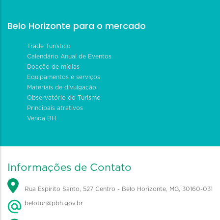
Belo Horizonte para o mercado
Trade Turístico
Calendário Anual de Eventos
Doação de mídias
Equipamentos e serviços
Materiais de divulgação
Observatório do Turismo
Principais atrativos
Venda BH
Informações de Contato
Rua Espírito Santo, 527 Centro - Belo Horizonte, MG, 30160-031
belotur@pbh.gov.br