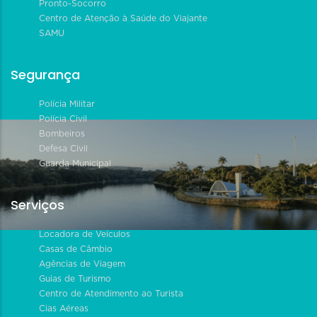
Pronto-Socorro
Centro de Atenção à Saúde do Viajante
SAMU
Segurança
Polícia Militar
Polícia Civil
Bombeiros
Defesa Civil
Guarda Municipal
Serviços
Locadora de Veículos
Casas de Câmbio
Agências de Viagem
Guias de Turismo
Centro de Atendimento ao Turista
Cias Aéreas