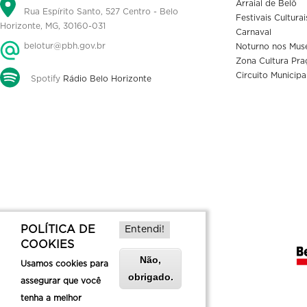
Arraial de Belô
Rua Espírito Santo, 527 Centro - Belo
Festivais Culturai
Horizonte, MG, 30160-031
Carnaval
belotur@pbh.gov.br
Noturno nos Mus
Zona Cultura Pra
Circuito Municipa
Spotify
Rádio Belo Horizonte
POLÍTICA DE
Entendi!
COOKIES
Não,
Usamos cookies para
obrigado.
assegurar que você
tenha a melhor