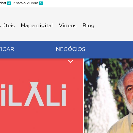
 chat
4
Ir para o VLibras
5
 úteis
Mapa digital
Vídeos
Blog
FICAR
NEGÓCIOS