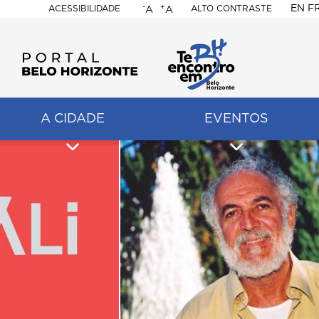
-
+
EN
F
ACESSIBILIDADE
ALTO CONTRASTE
A
A
PORTAL
BELO
HORIZONTE
A CIDADE
EVENTOS
ação
pal