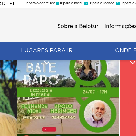
R
DE
PT
Ir para o conteúdo
1
Ir para o menu
2
Ir para o rodapé
3
Ir para o
ES
Sobre a Belotur
Informações
Menu
second
LUGARES PARA IR
ONDE 