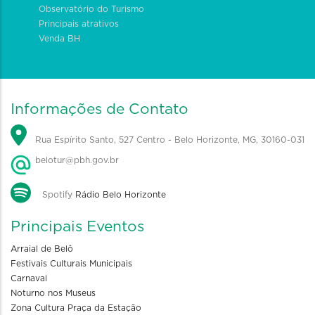
Observatório do Turismo
Principais atrativos
Venda BH
Informações de Contato
Rua Espírito Santo, 527 Centro - Belo Horizonte, MG, 30160-031
belotur@pbh.gov.br
Spotify
Rádio Belo Horizonte
Principais Eventos
Arraial de Belô
Festivais Culturais Municipais
Carnaval
Noturno nos Museus
Zona Cultura Praça da Estação