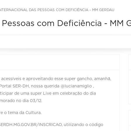
 INTERNACIONAL DAS PESSOAS COM DEFICIÊNCIA - MM GERDAU
as Pessoas com Deficiência - MM 
acessíveis e aproveitando esse super gancho, amanhã,
 Portal SER-DH, nossa querida @lucianamiglio ,
ticipar de uma super Live em celebração do dia
morado no dia 03/12.
re o tema da Cultura.
o SERDH.MG.GOV.BR/INSCRICAO, utilizando o código