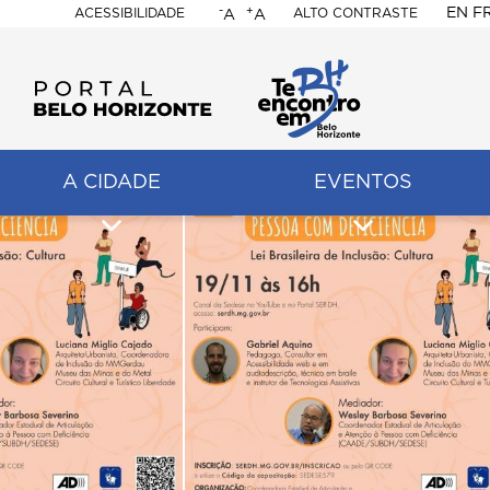
-
+
EN
F
ACESSIBILIDADE
ALTO CONTRASTE
A
A
PORTAL
BELO
HORIZONTE
A CIDADE
EVENTOS
ação
pal