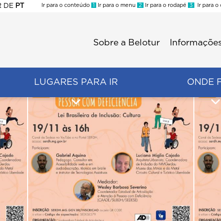
R
DE
PT
Ir para o conteúdo
1
Ir para o menu
2
Ir para o rodapé
3
Ir para o
ES
Sobre a Belotur
Informações
Menu
second
LUGARES PARA IR
ONDE 