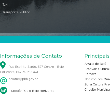
Táxi
Transporte Público
Informações de Contato
Principai
Arraial de Belô
Rua Espírito Santo, 527 Centro - Belo
Festivais Culturai
Horizonte, MG, 30160-031
Carnaval
belotur@pbh.gov.br
Noturno nos Mus
Zona Cultura Pra
Circuito Municipa
Spotify
Rádio Belo Horizonte