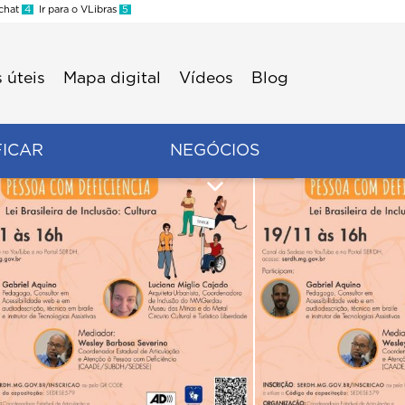
 chat
4
Ir para o VLibras
5
 úteis
Mapa digital
Vídeos
Blog
FICAR
NEGÓCIOS