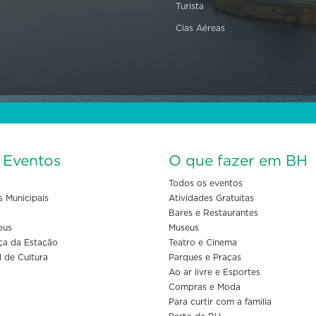
Turista
Cias Aéreas
s Eventos
O que fazer em BH
Todos os eventos
s Municipais
Atividades Gratuitas
Bares e Restaurantes
eus
Museus
ça da Estação
Teatro e Cinema
l de Cultura
Parques e Praças
Ao ar livre e Esportes
Compras e Moda
Para curtir com a familia