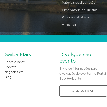
Materiais de divulgação
Observatório do Turismo
Principais atrativos
Venda BH
Saiba Mais
Divulgue seu
evento
Sobre a Belotur
Contato
Envio de informações para
Negócios em BH
divulgação de eventos no Portal
Blog
Belo Horizonte
CADASTRAR