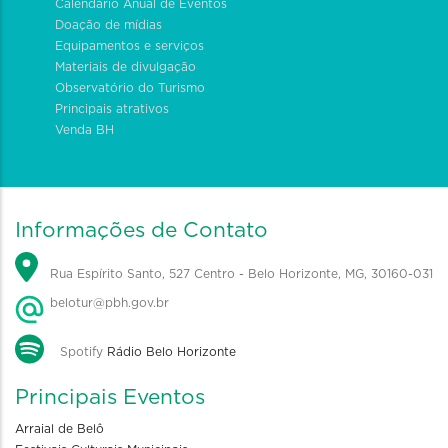
Calendário Anual de Eventos
Doação de mídias
Equipamentos e serviços
Materiais de divulgação
Observatório do Turismo
Principais atrativos
Venda BH
Informações de Contato
Rua Espírito Santo, 527 Centro - Belo Horizonte, MG, 30160-031
belotur@pbh.gov.br
Spotify
Rádio Belo Horizonte
Principais Eventos
Arraial de Belô