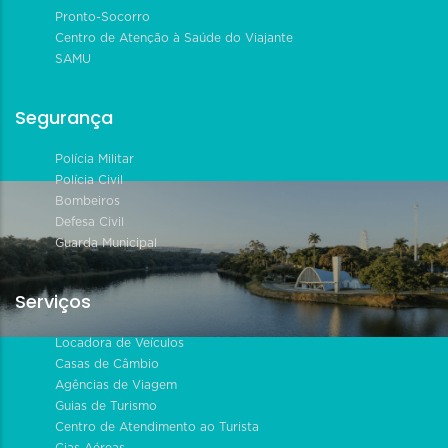
Pronto-Socorro
Centro de Atenção à Saúde do Viajante
SAMU
Segurança
Polícia Militar
Polícia Civil
Bombeiros
Defesa Civil
Guarda Municipal
Serviços
Locadora de Veículos
Casas de Câmbio
Agências de Viagem
Guias de Turismo
Centro de Atendimento ao Turista