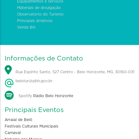
Equipamentos e serviços
Materiais de divulgação
Observatório do Turismo
Principais atrativos
Venda BH
Informações de Contato
Rua Espírito Santo, 527 Centro - Belo Horizonte, MG, 30160-031
belotur@pbh.gov.br
Spotify
Rádio Belo Horizonte
Principais Eventos
Arraial de Belô
Festivais Culturais Municipais
Carnaval