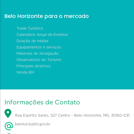
Belo Horizonte para o mercado
Trade Turístico
Calendário Anual de Eventos
Doação de mídias
Equipamentos e serviços
Materiais de divulgação
Observatório do Turismo
Principais atrativos
Venda BH
Informações de Contato
Rua Espírito Santo, 527 Centro - Belo Horizonte, MG, 30160-031
belotur@pbh.gov.br