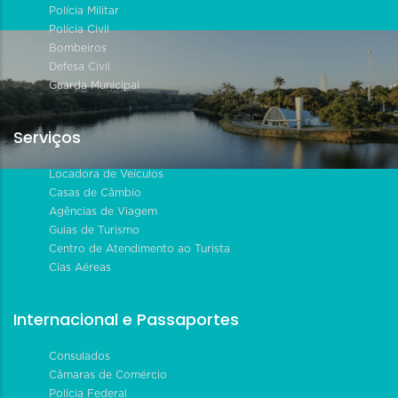
Polícia Militar
Polícia Civil
Bombeiros
Defesa Civil
Guarda Municipal
Serviços
Locadora de Veículos
Casas de Câmbio
Agências de Viagem
Guias de Turismo
Centro de Atendimento ao Turista
Cias Aéreas
Internacional e Passaportes
Consulados
Câmaras de Comércio
Polícia Federal