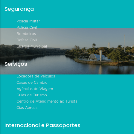
Segurança
Polícia Militar
Polícia Civil
Bombeiros
Defesa Civil
Guarda Municipal
Serviços
Locadora de Veículos
Casas de Câmbio
Agências de Viagem
Guias de Turismo
Centro de Atendimento ao Turista
Cias Aéreas
Internacional e Passaportes