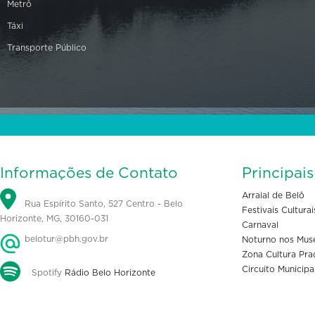
Metrô
Táxi
Transporte Público
Informações de Contato
Principai
Arraial de Belô
Rua Espírito Santo, 527 Centro - Belo
Festivais Culturai
Horizonte, MG, 30160-031
Carnaval
belotur@pbh.gov.br
Noturno nos Mus
Zona Cultura Pra
Circuito Municipa
Spotify
Rádio Belo Horizonte