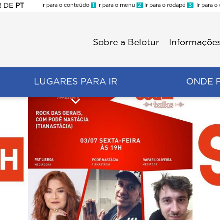
R
DE
PT
Ir para o conteúdo
1
Ir para o menu
2
Ir para o rodapé
3
Ir para o
ES
Sobre a Belotur
Informações
Menu
second
LUGARES PARA IR
ONDE 