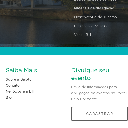
Materiais de divulgação
Observatório do Turismo
Principais atrativos
Venda BH
Saiba Mais
Divulgue seu
evento
Sobre a Belotur
Contato
Envio de informações para
Negócios em BH
divulgação de eventos no Portal
Blog
Belo Horizonte
CADASTRAR