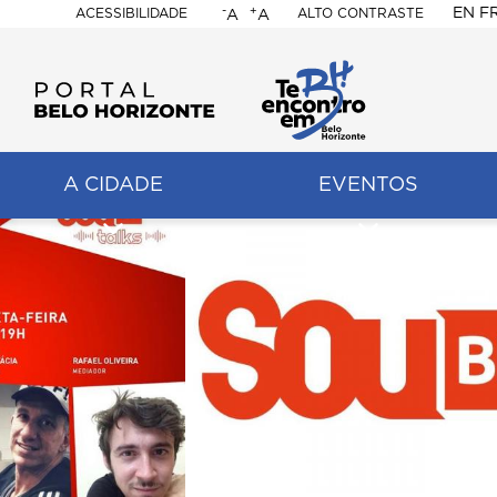
-
+
EN
F
ACESSIBILIDADE
ALTO CONTRASTE
A
A
PORTAL
BELO
HORIZONTE
A CIDADE
EVENTOS
ação
pal