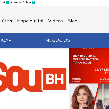
 chat
4
Ir para o VLibras
5
 úteis
Mapa digital
Vídeos
Blog
FICAR
NEGÓCIOS