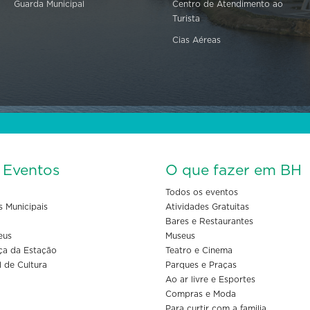
Guarda Municipal
Centro de Atendimento ao
Turista
Cias Aéreas
s Eventos
O que fazer em BH
Todos os eventos
s Municipais
Atividades Gratuitas
Bares e Restaurantes
eus
Museus
ça da Estação
Teatro e Cinema
l de Cultura
Parques e Praças
Ao ar livre e Esportes
Compras e Moda
Para curtir com a familia