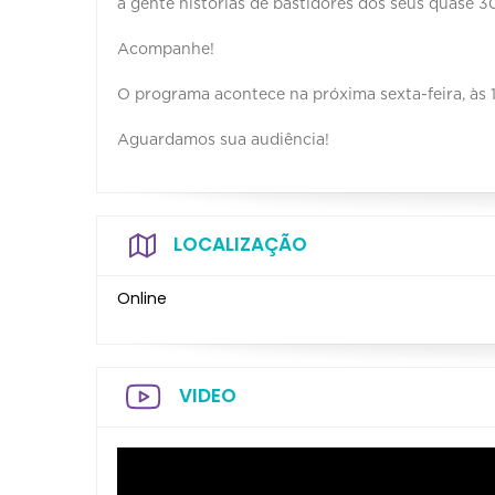
a gente histórias de bastidores dos seus quase 3
Acompanhe!
O programa acontece na próxima sexta-feira, às
Aguardamos sua audiência!
LOCALIZAÇÃO
Online
VIDEO