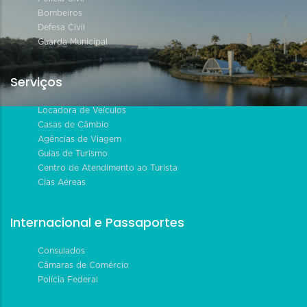
Bombeiros
Defesa Civil
Guarda Municipal
Serviços
Locadora de Veículos
Casas de Câmbio
Agências de Viagem
Guias de Turismo
Centro de Atendimento ao Turista
Cias Aéreas
Internacional e Passaportes
Consulados
Câmaras de Comércio
Polícia Federal