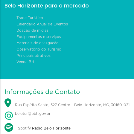
Belo Horizonte para o mercado
Trade Turístico
Calendário Anual de Eventos
Doação de mídias
Equipamentos e serviços
Materiais de divulgação
Observatório do Turismo
Principais atrativos
Venda BH
Informações de Contato
Rua Espírito Santo, 527 Centro - Belo Horizonte, MG, 30160-031
belotur@pbh.gov.br
Spotify
Rádio Belo Horizonte