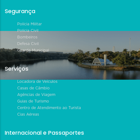
Segurança
Polícia Militar
Polícia Civil
Bombeiros
Defesa Civil
Guarda Municipal
Serviços
Locadora de Veículos
Casas de Câmbio
Agências de Viagem
Guias de Turismo
Centro de Atendimento ao Turista
Cias Aéreas
Internacional e Passaportes