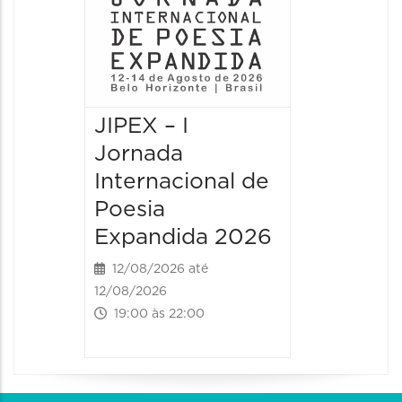
JIPEX – I
JIPEX –
Jornada
Jorna
Internacional de
Intern
Poesia
Poesia
Expandida 2026
Expan
12/08/2026 até
13/08/20
12/08/2026
13/08/2026
19:00 às 22:00
09:00 às