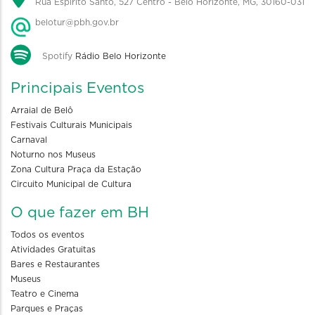
Rua Espírito Santo, 527 Centro - Belo Horizonte, MG, 30160-031
belotur@pbh.gov.br
Spotify
Rádio Belo Horizonte
Principais Eventos
Arraial de Belô
Festivais Culturais Municipais
Carnaval
Noturno nos Museus
Zona Cultura Praça da Estação
Circuito Municipal de Cultura
O que fazer em BH
Todos os eventos
Atividades Gratuitas
Bares e Restaurantes
Museus
Teatro e Cinema
Parques e Praças