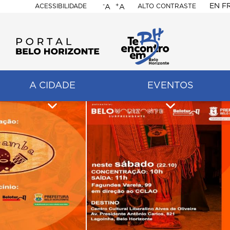
-
+
EN
F
ACESSIBILIDADE
ALTO CONTRASTE
A
A
PORTAL
BELO
HORIZONTE
A CIDADE
EVENTOS
ação
pal