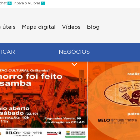
 chat
4
Ir para o VLibras
5
 úteis
Mapa digital
Vídeos
Blog
FICAR
NEGÓCIOS