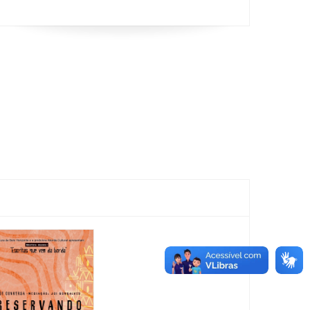
Feira
Encantaria
&
Piquenique