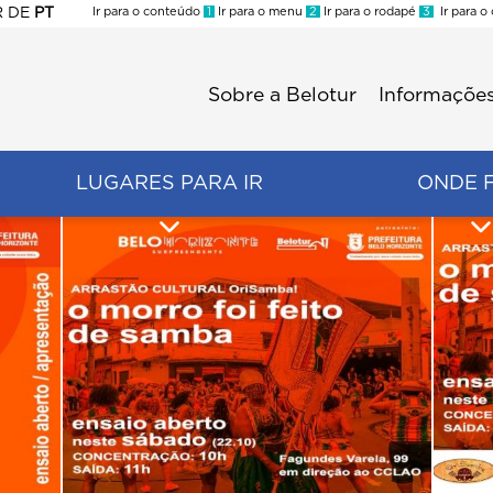
R
DE
PT
Ir para o conteúdo
1
Ir para o menu
2
Ir para o rodapé
3
Ir para o
ES
Sobre a Belotur
Informações
Menu
second
LUGARES PARA IR
ONDE 