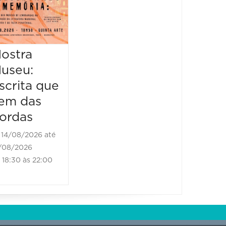
Literário
16/08/2026 até
16/08/2026
ostra
Mostr
09:00 às 17:00
useu:
Museu
scrita que
Escrit
em das
vem d
ordas
borda
14/08/2026 até
21/08/2
/08/2026
21/08/202
18:30 às 22:00
18:30 às