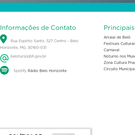
Informações de Contato
Principai
Arraial de Belô
Rua Espírito Santo, 527 Centro - Belo
Festivais Culturai
Horizonte, MG, 30160-031
Carnaval
belotur@pbh.gov.br
Noturno nos Mus
Zona Cultura Pra
Circuito Municipa
Spotify
Rádio Belo Horizonte