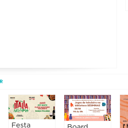
R
Festa
Board