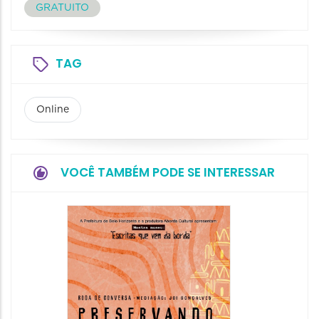
GRATUITO
TAG
Online
VOCÊ TAMBÉM PODE SE INTERESSAR
Festa
Italian
2026
08/08/20
08/08/202