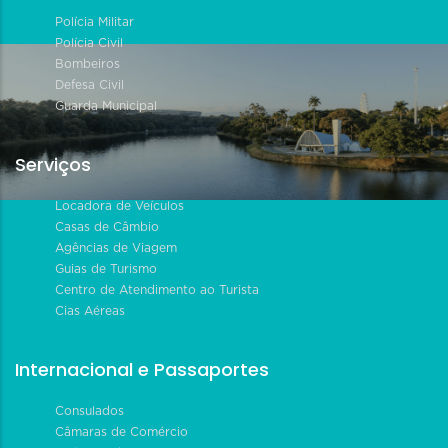
Polícia Militar
Polícia Civil
Bombeiros
Defesa Civil
Guarda Municipal
Serviços
Locadora de Veículos
Casas de Câmbio
Agências de Viagem
Guias de Turismo
Centro de Atendimento ao Turista
Cias Aéreas
Internacional e Passaportes
Consulados
Câmaras de Comércio