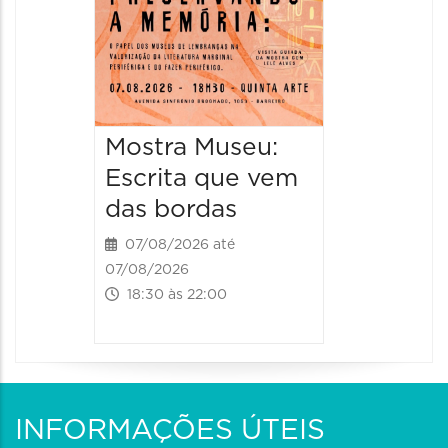
11:00 às 
Mostra Museu:
Escrita que vem
das bordas
07/08/2026 até
07/08/2026
18:30 às 22:00
INFORMAÇÕES ÚTEIS