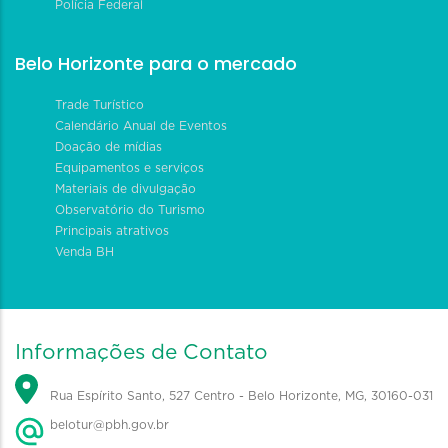
Polícia Federal
Belo Horizonte para o mercado
Trade Turístico
Calendário Anual de Eventos
Doação de mídias
Equipamentos e serviços
Materiais de divulgação
Observatório do Turismo
Principais atrativos
Venda BH
Informações de Contato
Rua Espírito Santo, 527 Centro - Belo Horizonte, MG, 30160-031
belotur@pbh.gov.br