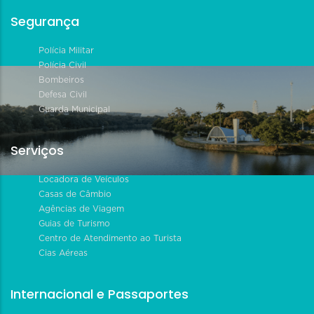
Segurança
Polícia Militar
Polícia Civil
Bombeiros
Defesa Civil
Guarda Municipal
Serviços
Locadora de Veículos
Casas de Câmbio
Agências de Viagem
Guias de Turismo
Centro de Atendimento ao Turista
Cias Aéreas
Internacional e Passaportes