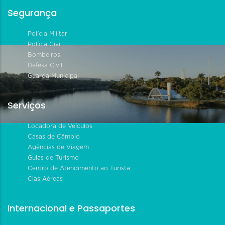
Segurança
Polícia Militar
Polícia Civil
Bombeiros
Defesa Civil
Guarda Municipal
Serviços
Locadora de Veículos
Casas de Câmbio
Agências de Viagem
Guias de Turismo
Centro de Atendimento ao Turista
Cias Aéreas
Internacional e Passaportes