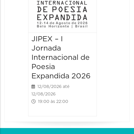
JIPEX – I
JIPEX –
Jornada
Jorna
Internacional de
Intern
Poesia
Poesia
Expandida 2026
Expan
12/08/2026 até
13/08/20
12/08/2026
13/08/2026
19:00 às 22:00
09:00 às