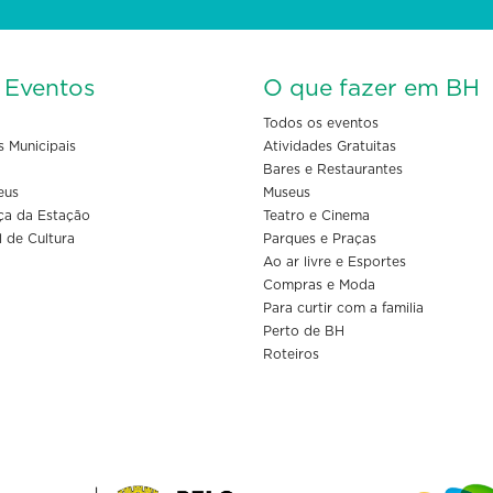
s Eventos
O que fazer em BH
Todos os eventos
s Municipais
Atividades Gratuitas
Bares e Restaurantes
eus
Museus
ça da Estação
Teatro e Cinema
l de Cultura
Parques e Praças
Ao ar livre e Esportes
Compras e Moda
Para curtir com a familia
Perto de BH
Roteiros