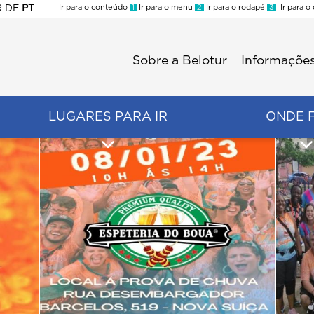
R
DE
PT
Ir para o conteúdo
1
Ir para o menu
2
Ir para o rodapé
3
Ir para o
ES
Sobre a Belotur
Informações
Menu
second
LUGARES PARA IR
ONDE 