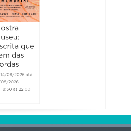
Literário
16/08/2026 até
16/08/2026
ostra
Mostr
09:00 às 17:00
useu:
Museu
scrita que
Escrit
em das
vem d
ordas
borda
14/08/2026 até
21/08/2
/08/2026
21/08/202
18:30 às 22:00
18:30 às