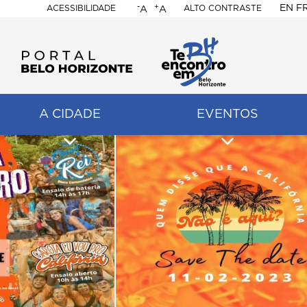
-
+
EN
F
ACESSIBILIDADE
ALTO CONTRASTE
A
A
PORTAL
BELO
HORIZONTE
A CIDADE
EVENTOS
ação
pal