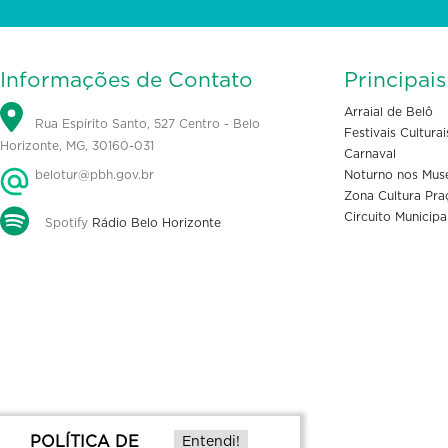
Informações de Contato
Principai
Arraial de Belô
Rua Espírito Santo, 527 Centro - Belo
Festivais Culturai
Horizonte, MG, 30160-031
Carnaval
belotur@pbh.gov.br
Noturno nos Mus
Zona Cultura Pra
Circuito Municipa
Spotify
Rádio Belo Horizonte
POLÍTICA DE
Entendi!