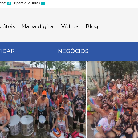
 chat
4
Ir para o VLibras
5
 úteis
Mapa digital
Vídeos
Blog
FICAR
NEGÓCIOS