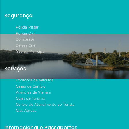
Segurança
Polícia Militar
Polícia Civil
Bombeiros
Defesa Civil
Guarda Municipal
Serviços
Locadora de Veículos
Casas de Câmbio
Agências de Viagem
Guias de Turismo
Centro de Atendimento ao Turista
Cias Aéreas
Internacional e Passaportes