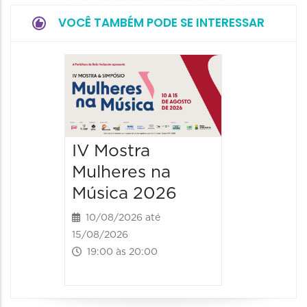
VOCÊ TAMBÉM PODE SE INTERESSAR
JIPEX –
Jorna
Intern
Poesia
IV Mostra
Expan
Mulheres na
12/08/20
Música 2026
12/08/2026
19:00 às
10/08/2026 até
15/08/2026
19:00 às 20:00