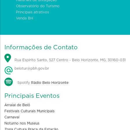
Materiais de divulgação
Observatório do Turismo
Principais atrativos
Venda BH
Informações de Contato
Rua Espírito Santo, 527 Centro - Belo Horizonte, MG, 30160-031
belotur@pbh.gov.br
Spotify
Rádio Belo Horizonte
Principais Eventos
Arraial de Belô
Festivais Culturais Municipais
Carnaval
Noturno nos Museus
Zona Cultura Praça da Estação