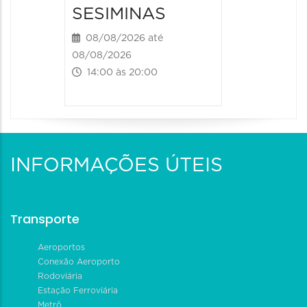
12/08/2026
SESIMINAS
19:00 às
08/08/2026 até
08/08/2026
14:00 às 20:00
INFORMAÇÕES ÚTEIS
Transporte
Aeroportos
Conexão Aeroporto
Rodoviária
Estação Ferroviária
Metrô