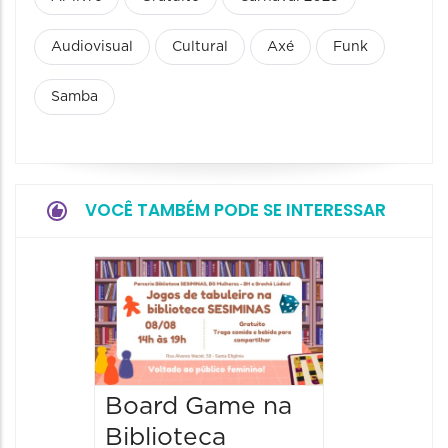
Audiovisual
Cultural
Axé
Funk
Samba
VOCÊ TAMBÉM PODE SE INTERESSAR
JIPEX –
Jorna
Intern
Poesia
Expan
Board Game na
Biblioteca
12/08/20