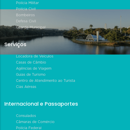
Polícia Militar
Polícia Civil
Bombeiros
Defesa Civil
Guarda Municipal
Serviços
Locadora de Veículos
Casas de Câmbio
Agências de Viagem
Guias de Turismo
Centro de Atendimento ao Turista
Cias Aéreas
Internacional e Passaportes
Consulados
Câmaras de Comércio
Polícia Federal