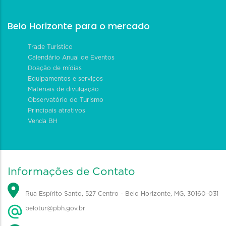
Belo Horizonte para o mercado
Trade Turístico
Calendário Anual de Eventos
Doação de mídias
Equipamentos e serviços
Materiais de divulgação
Observatório do Turismo
Principais atrativos
Venda BH
Informações de Contato
Rua Espírito Santo, 527 Centro - Belo Horizonte, MG, 30160-031
belotur@pbh.gov.br