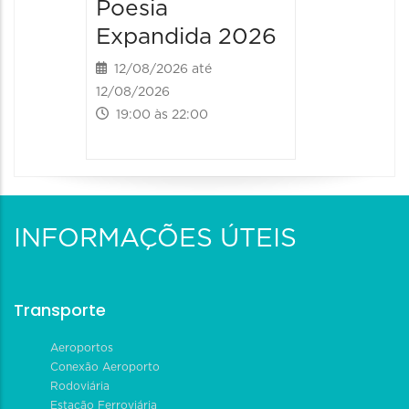
Poesia
Poesia
Expandida 2026
Expan
12/08/2026 até
13/08/20
12/08/2026
13/08/2026
19:00 às 22:00
09:00 às
INFORMAÇÕES ÚTEIS
Transporte
Aeroportos
Conexão Aeroporto
Rodoviária
Estação Ferroviária