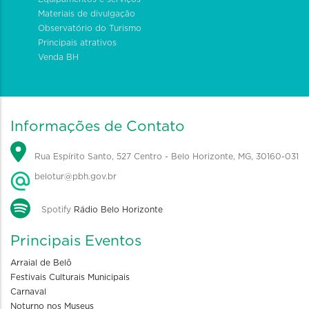
Materiais de divulgação
Observatório do Turismo
Principais atrativos
Venda BH
Informações de Contato
Rua Espírito Santo, 527 Centro - Belo Horizonte, MG, 30160-031
belotur@pbh.gov.br
Spotify
Rádio Belo Horizonte
Principais Eventos
Arraial de Belô
Festivais Culturais Municipais
Carnaval
Noturno nos Museus