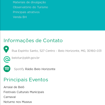
Materiais de divulgação
Observatório do Turismo
Principais atrativos
Venda BH
Informações de Contato
Rua Espírito Santo, 527 Centro - Belo Horizonte, MG, 30160-031
belotur@pbh.gov.br
Spotify
Rádio Belo Horizonte
Principais Eventos
Arraial de Belô
Festivais Culturais Municipais
Carnaval
Noturno nos Museus