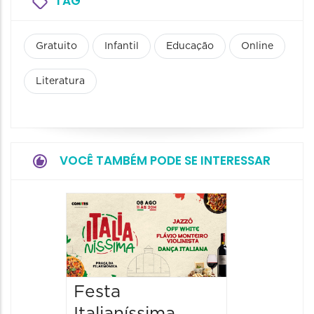
TAG
Gratuito
Infantil
Educação
Online
Literatura
VOCÊ TAMBÉM PODE SE INTERESSAR
Board
Biblio
SESIM
08/08/20
Festa
08/08/202
Italianíssima
14:00 às