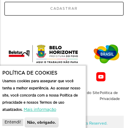
CADASTRAR
POLÍTICA DE COOKIES
Usamos cookies para assegurar que você
tenha a melhor experiência. Ao acessar nosso
Sobre a
Contato
Informaçoes
Mapa do Site
Politica de
site, você concorda com a nossa Política de
Belotur
Üteis
Privacidade
privacidade e nossos Termos de uso
Mais informação
atualizados.
Não, obrigado.
Entendi!
@ Copyright Belotur 2026. All Rights Reserved.