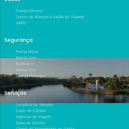
Pronto-Socorro
Centro de Atenção à Saúde do Viajante
SAMU
Segurança
Polícia Militar
Polícia Civil
Bombeiros
Defesa Civil
Guarda Municipal
Serviços
Locadora de Veículos
Casas de Câmbio
Agências de Viagem
Guias de Turismo
Centro de Atendimento ao Turista