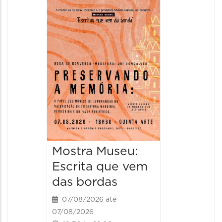
Festa
Italian
2026
08/08/20
08/08/202
11:00 às 
Mostra Museu:
Escrita que vem
das bordas
07/08/2026 até
07/08/2026