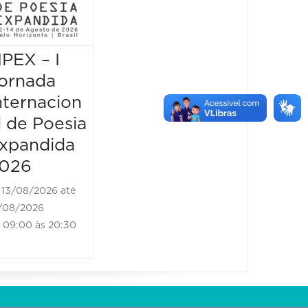
vem d
borda
IPEX – I
JIPEX – I
14/08/2
14/08/202
ornada
Jornada
18:30 às
nternacion
Internacion
l de Poesia
al de Poesia
xpandida
Expandida
026
2026
13/08/2026 até
14/08/2026 até
/08/2026
14/08/2026
09:00 às 20:30
09:00 às 20:30