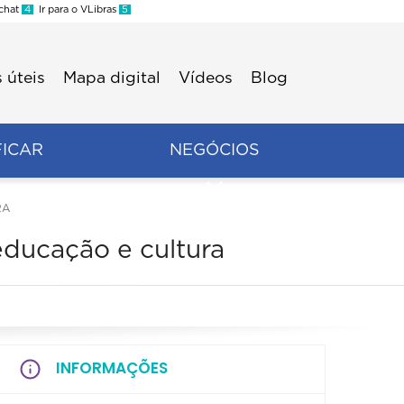
 chat
4
Ir para o VLibras
5
 úteis
Mapa digital
Vídeos
Blog
FICAR
NEGÓCIOS
RA
educação e cultura
INFORMAÇÕES