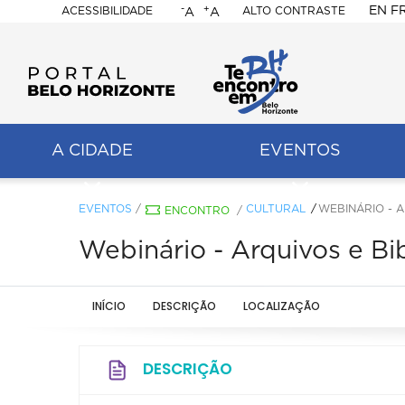
-
+
EN
F
ACESSIBILIDADE
ALTO CONTRASTE
A
A
PORTAL
BELO
HORIZONTE
A CIDADE
EVENTOS
ação
pal
EVENTOS
/
CULTURAL
WEBINÁRIO - 
ENCONTRO
/
Webinário - Arquivos e Bi
INÍCIO
DESCRIÇÃO
LOCALIZAÇÃO
DESCRIÇÃO