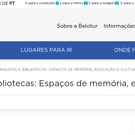
R
DE
PT
Ir para o conteúdo
1
Ir para o menu
2
Ir para o rodapé
3
Ir para o
ES
Sobre a Belotur
Informações
Menu
second
LUGARES PARA IR
ONDE 
ARQUIVOS E BIBLIOTECAS: ESPAÇOS DE MEMÓRIA, EDUCAÇÃO E CULTU
bliotecas: Espaços de memória, 