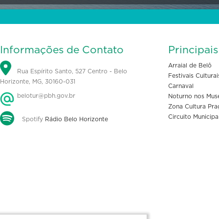
Informações de Contato
Principai
Arraial de Belô
Rua Espírito Santo, 527 Centro - Belo
Festivais Culturai
Horizonte, MG, 30160-031
Carnaval
belotur@pbh.gov.br
Noturno nos Mus
Zona Cultura Pra
Circuito Municipa
Spotify
Rádio Belo Horizonte