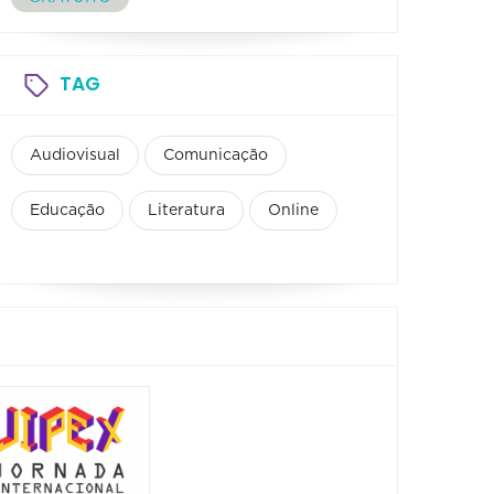
TAG
Audiovisual
Comunicação
Educação
Literatura
Online
Mostr
Museu
Escrit