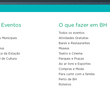
s Eventos
O que fazer em BH
Todos os eventos
s Municipais
Atividades Gratuitas
Bares e Restaurantes
eus
Museus
ça da Estação
Teatro e Cinema
l de Cultura
Parques e Praças
Ao ar livre e Esportes
Compras e Moda
Para curtir com a familia
Perto de BH
Roteiros