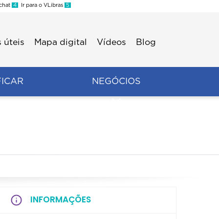
 chat
4
Ir para o VLibras
5
 úteis
Mapa digital
Vídeos
Blog
FICAR
NEGÓCIOS
INFORMAÇÕES