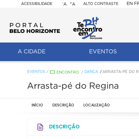
-
+
EN
F
ACESSIBILIDADE
ALTO CONTRASTE
A
A
PORTAL
BELO
HORIZONTE
A CIDADE
EVENTOS
ação
pal
EVENTOS
/
DANÇA
ARRASTA-PÉ DO R
ENCONTRO
/
Arrasta-pé do Regina
INÍCIO
DESCRIÇÃO
LOCALIZAÇÃO
DESCRIÇÃO