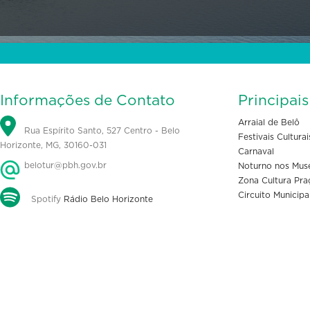
Informações de Contato
Principai
Arraial de Belô
Rua Espírito Santo, 527 Centro - Belo
Festivais Culturai
Horizonte, MG, 30160-031
Carnaval
belotur@pbh.gov.br
Noturno nos Mus
Zona Cultura Pra
Circuito Municipa
Spotify
Rádio Belo Horizonte