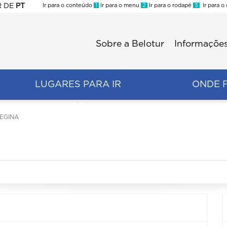
R
DE
PT
Ir para o conteúdo
1
Ir para o menu
2
Ir para o rodapé
3
Ir para o
ES
Sobre a Belotur
Informações
Menu
second
LUGARES PARA IR
ONDE 
EGINA