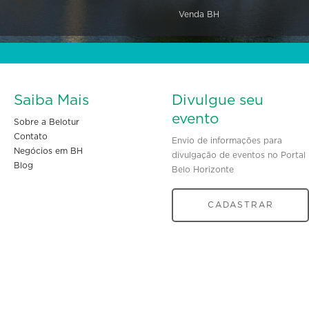
Venda BH
Saiba Mais
Divulgue seu
evento
Sobre a Belotur
Contato
Envio de informações para
Negócios em BH
divulgação de eventos no Portal
Blog
Belo Horizonte
CADASTRAR