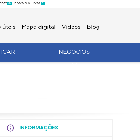
 chat
4
Ir para o VLibras
5
 úteis
Mapa digital
Vídeos
Blog
FICAR
NEGÓCIOS
INFORMAÇÕES