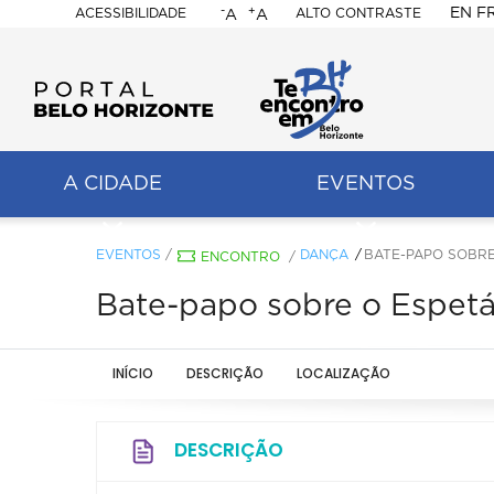
-
+
EN
F
ACESSIBILIDADE
ALTO CONTRASTE
A
A
PORTAL
BELO
HORIZONTE
A CIDADE
EVENTOS
ação
pal
EVENTOS
/
DANÇA
BATE-PAPO SOBRE
ENCONTRO
/
Bate-papo sobre o Espetá
INÍCIO
DESCRIÇÃO
LOCALIZAÇÃO
DESCRIÇÃO