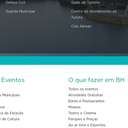
Defesa Civil
Guias de Turismo
Guarda Municipal
Centro de Atendimento ao
Turista
Cias Aéreas
s Eventos
O que fazer em BH
Todos os eventos
s Municipais
Atividades Gratuitas
Bares e Restaurantes
eus
Museus
ça da Estação
Teatro e Cinema
l de Cultura
Parques e Praças
Ao ar livre e Esportes