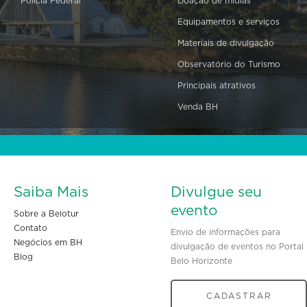
Polícia Federal
Doação de mídias
Equipamentos e serviços
Materiais de divulgação
Observatório do Turismo
Principais atrativos
Venda BH
Saiba Mais
Divulgue seu
evento
Sobre a Belotur
Contato
Envio de informações para
Negócios em BH
divulgação de eventos no Portal
Blog
Belo Horizonte
CADASTRAR