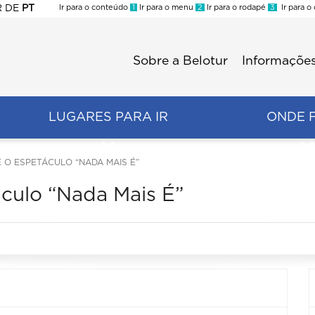
R
DE
PT
Ir para o conteúdo
1
Ir para o menu
2
Ir para o rodapé
3
Ir para o
ES
Sobre a Belotur
Informações
Menu
second
LUGARES PARA IR
ONDE 
 O ESPETÁCULO “NADA MAIS É”
culo “Nada Mais É”