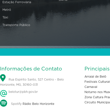
Estação Ferroviária
Metrô
Táxi
Transporte Público
Informações de Contato
Principai
Arraial de Belô
Rua Espírito Santo, 527 Centro - Belo
Festivais Culturai
Horizonte, MG, 30160-031
Carnaval
belotur@pbh.gov.br
Noturno nos Mus
Zona Cultura Pra
Circuito Municipa
Spotify
Rádio Belo Horizonte