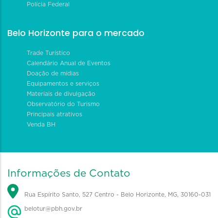
Polícia Federal
Belo Horizonte para o mercado
Trade Turístico
Calendário Anual de Eventos
Doação de mídias
Equipamentos e serviços
Materiais de divulgação
Observatório do Turismo
Principais atrativos
Venda BH
Informações de Contato
Rua Espírito Santo, 527 Centro - Belo Horizonte, MG, 30160-031
belotur@pbh.gov.br