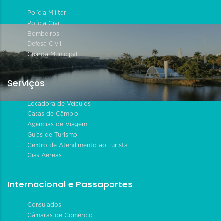
Polícia Militar
Polícia Civil
Bombeiros
Defesa Civil
Guarda Municipal
Serviços
Locadora de Veículos
Casas de Câmbio
Agências de Viagem
Guias de Turismo
Centro de Atendimento ao Turista
Cias Aéreas
Internacional e Passaportes
Consulados
Câmaras de Comércio